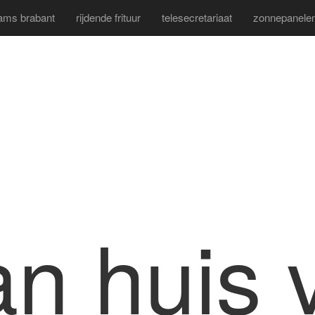
aams brabant
rijdende frituur
telesecretariaat
zonnepanelen 
an huis 