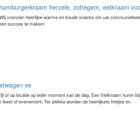
hamburgerkraam herzele, zottegem, eetkraam voo
Wij voorzien heerlijke warme en koude snacks om uw communiefeest, v
een succes te maken!
rietwagen ve
ijf of op locatie op ieder moment van de dag. Een frietkraam huren bij
w feest of evenement. Ter plekke worden de heerlijkste frietjes en