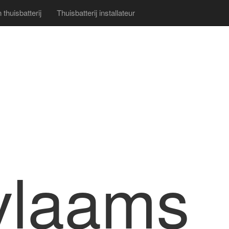
thuisbatterij
Thuisbatterij installateur
vlaams