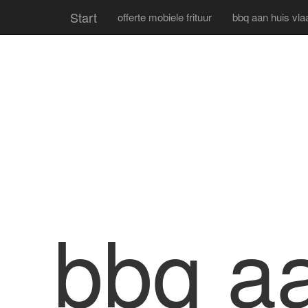
Start
offerte mobiele frituur
bbq aan huis vl
bbq a